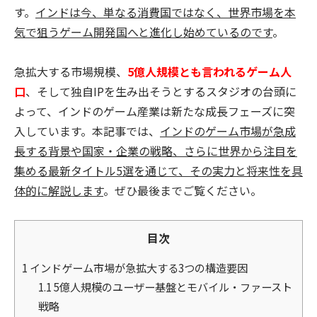
す。
インドは今、単なる消費国ではなく、世界市場を本
気で狙うゲーム開発国へと進化し始めているのです
。
急拡大する市場規模、
5億人規模とも言われるゲーム人
口
、そして独自IPを生み出そうとするスタジオの台頭に
よって、インドのゲーム産業は新たな成長フェーズに突
入しています。本記事では、
インドのゲーム市場が急成
長する背景や国家・企業の戦略、さらに世界から注目を
集める最新タイトル5選を通じて、その実力と将来性を具
体的に解説します
。ぜひ最後までご覧ください。
目次
1
インドゲーム市場が急拡大する3つの構造要因
1.1
5億人規模のユーザー基盤とモバイル・ファースト
戦略