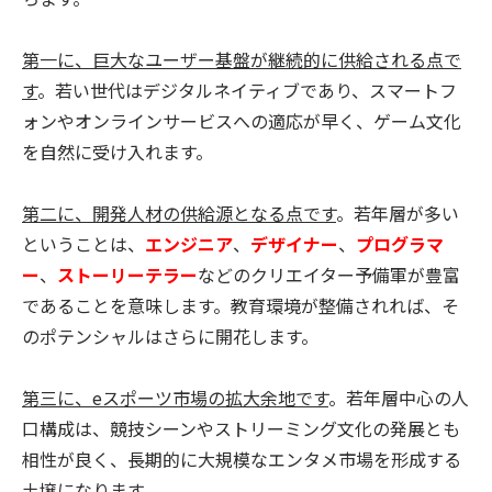
第一に、巨大なユーザー基盤が継続的に供給される点で
す
。若い世代はデジタルネイティブであり、スマートフ
ォンやオンラインサービスへの適応が早く、ゲーム文化
を自然に受け入れます。
第二に、
開
発人材の供給源となる点です
。若年層が多い
ということは、
エンジニア
、
デザイナー
、
プログラマ
ー
、
ストーリーテラー
などのクリエイター予備軍が豊富
であることを意味します。教育環境が整備されれば、そ
のポテンシャルはさらに開花します。
第三に、eスポーツ市場の拡大余地です
。若年層中心の人
口構成は、競技シーンやストリーミング文化の発展とも
相性が良く、長期的に大規模なエンタメ市場を形成する
土壌になります。