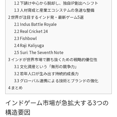
1.2
下請け中心から脱却し、独自IP創出へシフト
1.3
人材育成と産業エコシステムの急速な整備
2
世界が注目するインド発・最新ゲーム5選
2.1
Indus Battle Royale
2.2
Real Cricket 24
2.3
Fishbowl
2.4
Raji: Kaliyuga
2.5
Suri: The Seventh Note
3
インドが世界市場で勝ち抜くための戦略的優位性
3.1
文化資産という「無形の競争力」
3.2
若年人口が生み出す持続的成長力
3.3
グローバル連携による技術とブランドの強化
4
まとめ
インドゲーム市場が急拡大する3つの
構造要因