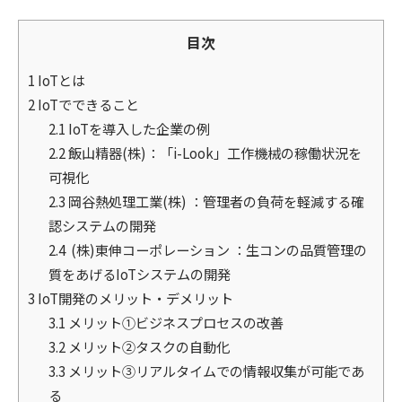
目次
1
IoTとは
2
IoTでできること
2.1
IoTを導入した企業の例
2.2
飯山精器(株)：「i-Look」工作機械の稼働状況を
可視化
2.3
岡谷熱処理工業(株) ：管理者の負荷を軽減する確
認システムの開発
2.4
(株)東伸コーポレーション ：生コンの品質管理の
質をあげるIoTシステムの開発
3
IoT開発のメリット・デメリット
3.1
メリット①ビジネスプロセスの改善
3.2
メリット②タスクの自動化
3.3
メリット③リアルタイムでの情報収集が可能であ
る